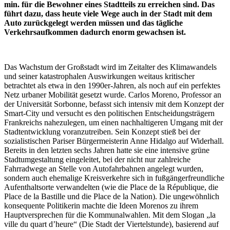
min. für die Bewohner eines Stadtteils zu erreichen sind. Das
führt dazu, dass heute viele Wege auch in der Stadt mit dem
Auto zurückgelegt werden müssen und das tägliche
Verkehrsaufkommen dadurch enorm gewachsen ist.
Das Wachstum der Großstadt wird im Zeitalter des Klimawandels
und seiner katastrophalen Auswirkungen weitaus kritischer
betrachtet als etwa in den 1990er-Jahren, als noch auf ein perfektes
Netz urbaner Mobilität gesetzt wurde. Carlos Moreno, Professor an
der Universität Sorbonne, befasst sich intensiv mit dem Konzept der
Smart-City und versucht es den politischen Entscheidungsträgern
Frankreichs nahezulegen, um einen nachhaltigeren Umgang mit der
Stadtentwicklung voranzutreiben. Sein Konzept stieß bei der
sozialistischen Pariser Bürgermeisterin Anne Hidalgo auf Widerhall.
Bereits in den letzten sechs Jahren hatte sie eine intensive grüne
Stadtumgestaltung eingeleitet, bei der nicht nur zahlreiche
Fahrradwege an Stelle von Autofahrbahnen angelegt wurden,
sondern auch ehemalige Kreisverkehre sich in fußgängerfreundliche
Aufenthaltsorte verwandelten (wie die Place de la République, die
Place de la Bastille und die Place de la Nation). Die ungewöhnlich
konsequente Politikerin machte die Ideen Morenos zu ihrem
Hauptversprechen für die Kommunalwahlen. Mit dem Slogan „la
ville du quart d’heure“ (Die Stadt der Viertelstunde), basierend auf