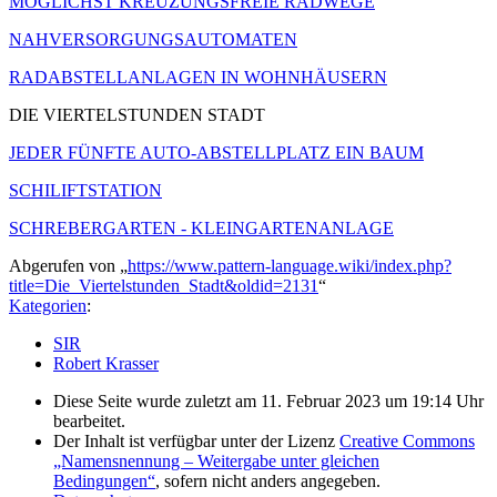
MÖGLICHST KREUZUNGSFREIE RADWEGE
NAHVERSORGUNGSAUTOMATEN
RADABSTELLANLAGEN IN WOHNHÄUSERN
DIE VIERTELSTUNDEN STADT
JEDER FÜNFTE AUTO-ABSTELLPLATZ EIN BAUM
SCHILIFTSTATION
SCHREBERGARTEN - KLEINGARTENANLAGE
Abgerufen von „
https://www.pattern-language.wiki/index.php?
title=Die_Viertelstunden_Stadt&oldid=2131
“
Kategorien
:
SIR
Robert Krasser
Diese Seite wurde zuletzt am 11. Februar 2023 um 19:14 Uhr
bearbeitet.
Der Inhalt ist verfügbar unter der Lizenz
Creative Commons
„Namensnennung – Weitergabe unter gleichen
Bedingungen“
, sofern nicht anders angegeben.