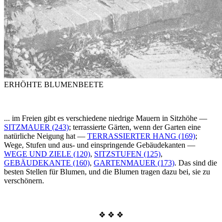
ERHÖHTE BLUMENBEETE
... im Freien gibt es verschiedene niedrige Mauern in Sitzhöhe —
SITZMAUER (243)
; terrassierte Gärten, wenn der Garten eine
natürliche Neigung hat —
TERRASSIERTER HANG (169)
;
Wege, Stufen und aus- und einspringende Gebäudekanten —
WEGE UND ZIELE (120)
,
SITZSTUFEN (125)
,
GEBÄUDEKANTE (160)
,
GARTENMAUER (173)
. Das sind die
besten Stellen für Blumen, und die Blumen tragen dazu bei, sie zu
verschönern.
❖ ❖ ❖