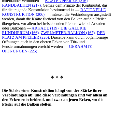
miteinander verbunden —
KASTENPFEILER (216),
RANDBALKEN (217)
. Gemäß dem Prinzip der Kontinuität, das
für die tragende Konstruktion bestimmend ist —
RATIONELLE
KONSTRUKTION (206)
—, müssen die Verbindungen ausgesteift
werden, damit die Kräfte fließend von den Balken auf die Pfeiler
übergehen, vor allem bei freistehenden Pfeilern wie bei Arkaden
oder Balkonen —
ARKADE (119)
,
DIE GALERIE
RUNDHERUM (166)
,
ZWEI-METER-BALKON (167)
,
DER
PLATZ AM PFEILER (226)
. Dasselbe kann durch bogenförmige
Öffnungen auch in den oberen Ecken von Tür- und
Fensterumrahmungen erreicht werden —
GERAHMTE
ÖFFNUNGEN (225)
❖ ❖ ❖
Die Stärke einer Konstruktion hängt von der Stärke ihrer
Verbindungen ab; und diese Verbindungen sind vor allem an
den Ecken entscheidend, und zwar an jenen Ecken, wo die
Pfeiler auf die Balken stoßen.