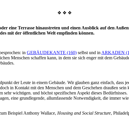
❖ ❖ ❖
oder eine Terrasse hinaustreten und einen Ausblick auf den Au
des mit der öffentlichen Welt empfinden können.
besprochen: in
GEBÄUDEKANTE (160)
selbst und in
ARKADEN (1
ichen Menschen schaffen kann, in dem sie sich enger mit dem Gebäude
ebäudes.
ndpunkt der Leute in einem Gebäude. Wir glauben ganz einfach, dass j
er doch in Kontakt mit den Menschen und dem Geschehen draußen sein 
nem sehr wichtigen. und höchst spezifischen Aspekt dieses Bedürfnisses
 sagen, eine grundlegende, allumfassende Notwendigkeit, die immer wied
e zum Beispiel Anthony Wallace,
Housing and Social Structure
, Philade