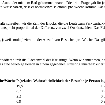
dem Auto oder mit dem Rad gekommen waren. Die dritte Frage gab für je
n wir schätzen, dass er normalerweise einmal pro Woche kommt. Das ist
alte schreiben wir die Zahl der Blocks, die die Leute zum Park zurückle
 entspricht proportional der Differenz von zwei Quadratzahlen. Das Fläc
ng, jeweils multipliziert mit der Anzahl von Besuchen pro Woche. Das 
 dividiert durch die Flächenzahl des Kreisrings. Wenn wir annehmen, d
 dass eine beliebige Person in einem gegebenen Kreisring innerhalb ein
che/Woche
P (relative Wahrscheinlichkeit der Besuche je Person
log
19,5
1,
8,7
0,
2,2
0,
0,9
0,