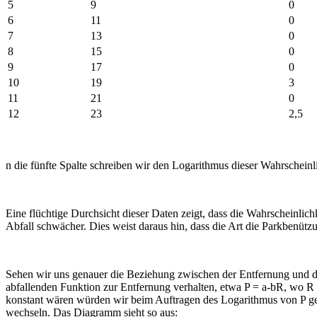
5
9
0
6
11
0
7
13
0
8
15
0
9
17
0
10
19
3
11
21
0
12
23
2,5
n die fünfte Spalte schreiben wir den Logarithmus dieser Wahrscheinlic
Eine flüchtige Durchsicht dieser Daten zeigt, dass die Wahrscheinlic
Abfall schwächer. Dies weist daraus hin, dass die Art die Parkbenütz
Sehen wir uns genauer die Beziehung zwischen der Entfernung und 
abfallenden Funktion zur Entfernung verhalten, etwa P = a-bR, wo R
konstant wären würden wir beim Auftragen des Logarithmus von P geg
wechseln. Das Diagramm sieht so aus: