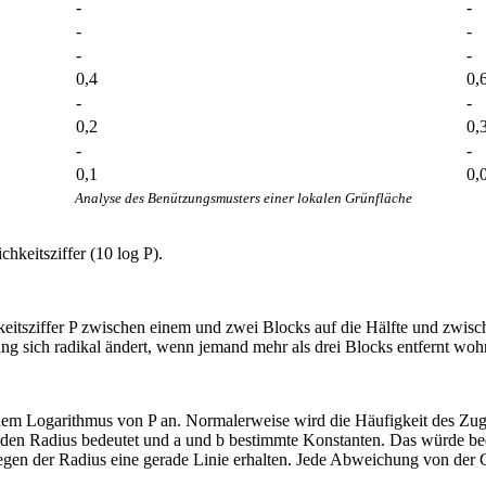
-
-
-
-
-
-
0,4
0,
-
-
0,2
0,
-
-
0,1
0,
Analyse des Benützungsmusters einer lokalen Grünfläche
hkeitsziffer (10 log P).
hkeitsziffer P zwischen einem und zwei Blocks auf die Hälfte und zwis
ung sich radikal ändert, wenn jemand mehr als drei Blocks entfernt woh
dem Logarithmus von P an. Normalerweise wird die Häufigkeit des Zug
 den Radius bedeutet und a und b bestimmte Konstanten. Das würde be
en der Radius eine gerade Linie erhalten. Jede Abweichung von der G