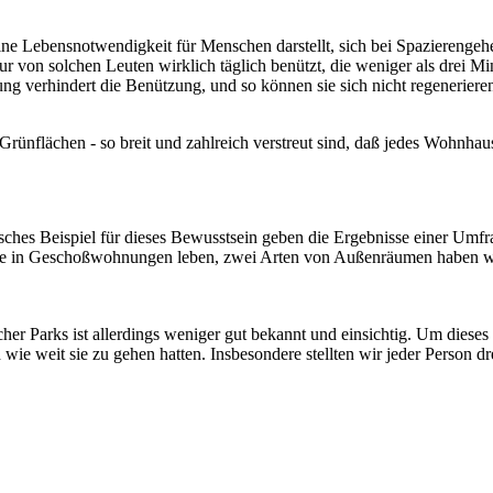
ine Lebensnotwendigkeit für Menschen darstellt, sich bei Spazierengeh
 von solchen Leuten wirklich täglich benützt, die weniger als drei Min
ng verhindert die Benützung, und so können sie sich nicht regeneriere
Grünflächen - so breit und zahlreich verstreut sind, daß jedes Wohnhaus
pisches Beispiel für dieses Bewusstsein geben die Ergebnisse einer Umf
 die in Geschoßwohnungen leben, zwei Arten von Außenräumen haben wo
er Parks ist allerdings weniger gut bekannt und einsichtig. Um dieses
wie weit sie zu gehen hatten. Insbesondere stellten wir jeder Person dr