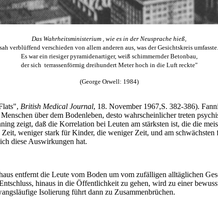
Das Wahrheitsministerium , wie es in der Neusprache hieß,
sah verblüffend verschieden von allem anderen aus, was der Gesichtskreis umfasste
Es war ein riesiger pyramidenartiger, weiß schimmernder Betonbau,
der sich terrassenförmig dreihundert Meter hoch in die Luft reckte"
(George Orwell: 1984)
Flats",
British Medical Journal
, 18. November 1967,S. 382-386). Fann
nschen über dem Bodenleben, desto wahrscheinlicher treten psychische
 zeigt, daß die Korrelation bei Leuten am stärksten ist, die die meis
 Zeit, weniger stark für Kinder, die weniger Zeit, und am schwächsten 
sich diese Auswirkungen hat.
us entfernt die Leute vom Boden um vom zufälligen alltäglichen Gesel
 Entschluss, hinaus in die Öffentlichkeit zu gehen, wird zu einer bew
zwangsläufige Isolierung führt dann zu Zusammenbrüchen.