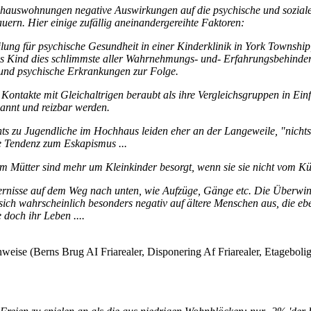
hauswohnungen negative Auswirkungen auf die psychische und soziale 
ern. Hier einige zufällig aneinandergereihte Faktoren:
eilung für psychische Gesundheit in einer Kinderklinik in York Townsh
nes Kind dies schlimmste aller Wahrnehmungs- und- Erfahrungsbehinder
n und psychische Erkrankungen zur Folge.
Kontakte mit Gleichaltrigen beraubt als ihre Vergleichsgruppen in Einf
nnt und reizbar werden.
ts zu Jugendliche im Hochhaus leiden eher an der Langeweile, "nichts 
e Tendenz zum Eskapismus ...
om Mütter sind mehr um Kleinkinder besorgt, wenn sie sie nicht vom K
rnisse auf dem Weg nach unten, wie Aufzüge, Gänge etc. Die Überwindu
ich wahrscheinlich besonders negativ auf ältere Menschen aus, die e
 doch ihr Leben ....
inweise (Berns Brug AI Friarealer, Disponering Af Friarealer, Etagebo