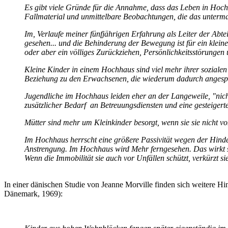
Es gibt viele Gründe für die Annahme, dass das Leben in Hoch
Fallmaterial und unmittelbare Beobachtungen, die das untermau
Im, Verlaufe meiner fünfjährigen Erfahrung als Leiter der Abt
gesehen... und die Behinderung der Bewegung ist für ein klei
oder aber ein völliges Zurückziehen, Persönlichkeitsstörunge
Kleine Kinder in einem Hochhaus sind viel mehr ihrer sozialen 
Beziehung zu den Erwachsenen, die wiederum dadurch angespa
Jugendliche im Hochhaus leiden eher an der Langeweile, "nich
zusätzlicher Bedarf an Betreuungsdiensten und eine gesteigert
Mütter sind mehr um Kleinkinder besorgt, wenn sie sie nicht v
Im Hochhaus herrscht eine größere Passivität wegen der Hinde
Anstrengung. Im Hochhaus wird Mehr ferngesehen. Das wirkt s
Wenn die Immobilität sie auch vor Unfällen schützt, verkürzt sie
In einer dänischen Studie von Jeanne Morville finden sich weitere H
Dänemark, 1969):