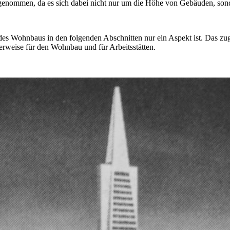
nommen, da es sich dabei nicht nur um die Höhe von Gebäuden, son
g des Wohnbaus in den folgenden Abschnitten nur ein Aspekt ist. Das 
erweise für den Wohnbau und für Arbeitsstätten.