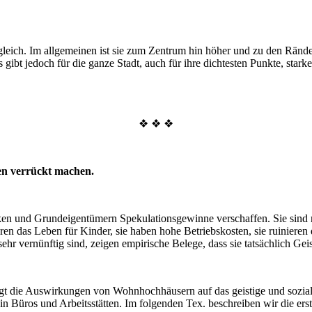
t gleich. Im allgemeinen ist sie zum Zentrum hin höher und zu den Rände
s gibt jedoch für die ganze Stadt, auch für ihre dichtesten Punkte, s
❖ ❖ ❖
en verrückt machen.
n und Grundeigentümern Spekulationsgewinne verschaffen. Sie sind nicht
eren das Leben für Kinder, sie haben hohe Betriebskosten, sie ruinieren 
sehr vernünftig sind, zeigen empirische Belege, dass sie tatsächlich 
igt die Auswirkungen von Wohnhochhäusern auf das geistige und sozia
Büros und Arbeitsstätten. Im folgenden Tex. beschreiben wir die erst