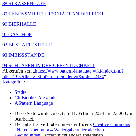
88 STRASSENCAFE
89 LEBENSMITTELGESCHÄFT AN DER ECKE
90 BIERHALLE
91 GASTHOF
92 BUSHALTESTELLE
93 IMBISSSTÄNDE
94 SCHLAFEN IN DER ÖFFENTLICHKEIT
Abgerufen von „
https://www.pattern-language.wiki/index.php?
title=49_Örtliche_Straßen_in_Schleifen&oldid=2330
“
Kategorien
:
Städte
Christopher Alexander
A Pattern Language
Diese Seite wurde zuletzt am 11. Februar 2023 um 22:26 Uhr
bearbeitet.
Der Inhalt ist verfügbar unter der Lizenz
Creative Commons
„Namensnennung – Weitergabe unter gleichen
Bedingungen“
, sofern nicht anders angegeben.