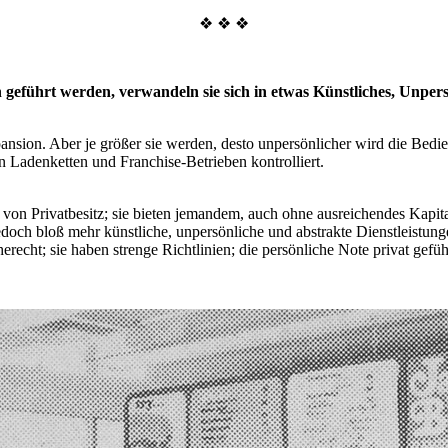
❖ ❖ ❖
eführt werden, verwandeln sie sich in etwas Künstliches, Unpersö
nsion. Aber je größer sie werden, desto unpersönlicher wird die Bedi
n Ladenketten und Franchise-Betrieben kontrolliert.
k von Privatbesitz; sie bieten jemandem, auch ohne ausreichendes Kapita
jedoch bloß mehr künstliche, unpersönliche und abstrakte Dienstleistun
cht; sie haben strenge Richtlinien; die persönliche Note privat geführ