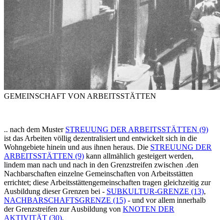
GEMEINSCHAFT VON ARBEITSSTÄTTEN
.. nach dem Muster
STREUUNG DER ARBEITSSTÄTTEN (9)
ist das Arbeiten völlig dezentralisiert und entwickelt sich in die
Wohngebiete hinein und aus ihnen heraus. Die
STREUUNG DER
ARBEITSSTÄTTEN (9)
kann allmählich gesteigert werden,
lindem man nach und nach in den Grenzstreifen zwischen .den
Nachbarschaften einzelne Gemeinschaften von Arbeitsstätten
errichtet; diese Arbeitsstättengemeinschaften tragen gleichzeitig zur
Ausbildung dieser Grenzen bei -
SUBKULTUR-GRENZE (13)
,
NACHBARSCHAFTSGRENZE (15)
- und vor allem innerhalb
der Grenzstreifen zur Ausbildung von
KNOTEN DER
AKTIVITÄT (30)
.