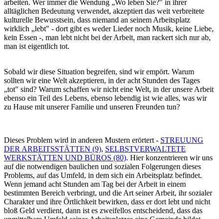
arbeiten. Wer immer die Wendung „Wo leben Sie?" in ihrer
alltäglichen Bedeutung verwendet, akzeptiert das weit verbreitete
kulturelle Bewusstsein, dass niemand an seinem Arbeitsplatz
wirklich „lebt" - dort gibt es weder Lieder noch Musik, keine Liebe,
kein Essen -, man lebt nicht bei der Arbeit, man rackert sich nur ab,
man ist eigentlich tot.
Sobald wir diese Situation begreifen, sind wir empört. Warum
sollten wir eine Welt akzeptieren, in der acht Stunden des Tages
„tot" sind? Warum schaffen wir nicht eine Welt, in der unsere Arbeit
ebenso ein Teil des Lebens, ebenso lebendig ist wie alles, was wir
zu Hause mit unserer Familie und unseren Freunden tun?
Dieses Problem wird in anderen Mustern erörtert -
STREUUNG
DER ARBEITSSTÄTTEN (9)
,
SELBSTVERWALTETE
WERKSTÄTTEN UND BÜROS (80)
. Hier konzentrieren wir uns
auf die notwendigen baulichen und sozialen Folgerungen dieses
Problems, auf das Umfeld, in dem sich ein Arbeitsplatz befindet.
Wenn jemand acht Stunden am Tag bei der Arbeit in einem
bestimmten Bereich verbringt, und die Art seiner Arbeit, ihr sozialer
Charakter und ihre Örtlichkeit bewirken, dass er dort lebt und nicht
bloß Geld verdient, dann ist es zweifellos entscheidend, dass das