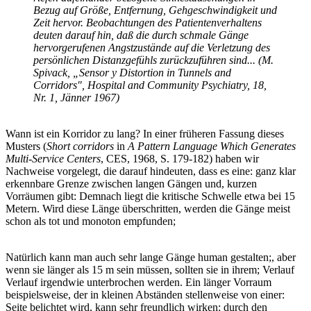
Bezug auf Größe, Entfernung, Gehgeschwindigkeit und
Zeit hervor. Beobachtungen des Patientenverhaltens
deuten darauf hin, daß die durch schmale Gänge
hervorgerufenen Angstzustände auf die Verletzung des
persönlichen Distanzgefühls zurückzuführen sind... (M.
Spivack, „Sensor y Distortion in Tunnels and
Corridors", Hospital and Community Psychiatry, 18,
Nr. 1, Jänner 1967)
Wann ist ein Korridor zu lang? In einer früheren Fassung dieses
Musters (
Short corridors
in
A Pattern Language Which Generates
Multi-Service Centers
, CES, 1968, S. 179-182) haben wir
Nachweise vorgelegt, die darauf hindeuten, dass es eine: ganz klar
erkennbare Grenze zwischen langen Gängen und, kurzen
Vorräumen gibt: Demnach liegt die kritische Schwelle etwa bei 15
Metern. Wird diese Länge überschritten, werden die Gänge meist
schon als tot und monoton empfunden;
Natürlich kann man auch sehr lange Gänge human gestalten;, aber
wenn sie länger als 15 m sein müssen, sollten sie in ihrem; Verlauf
Verlauf irgendwie unterbrochen werden. Ein länger Vorraum
beispielsweise, der in kleinen Abständen stellenweise von einer:
Seite belichtet wird, kann sehr freundlich wirken: durch den