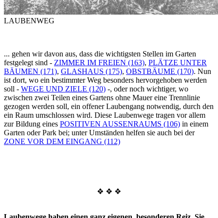
LAUBENWEG
... gehen wir davon aus, dass die wichtigsten Stellen im Garten
festgelegt sind -
ZIMMER IM FREIEN (163)
,
PLÄTZE UNTER
BÄUMEN (171)
,
GLASHAUS (175)
,
OBSTBÄUME (170)
. Nun
ist dort, wo ein bestimmter Weg besonders hervorgehoben werden
soll -
WEGE UND ZIELE (120)
-, oder noch wichtiger, wo
zwischen zwei Teilen eines Gartens ohne Mauer eine Trennlinie
gezogen werden soll, ein offener Laubengang notwendig, durch den
ein Raum umschlossen wird. Diese Laubenwege tragen vor allem
zur Bildung eines
POSITIVEN AUSSENRAUMS (106)
in einem
Garten oder Park bei; unter Umständen helfen sie auch bei der
ZONE VOR DEM EINGANG (112)
❖ ❖ ❖
Laubenwege haben einen ganz eigenen, besonderen Reiz. Sie