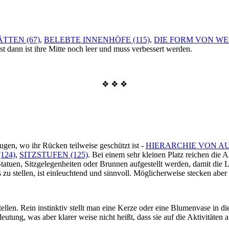
TTEN (67)
,
BELEBTE INNENHÖFE (115)
,
DIE FORM VON WEG
bst dann ist ihre Mitte noch leer und muss verbessert werden.
❖ ❖ ❖
ugen, wo ihr Rücken teilweise geschützt ist -
HIERARCHIE VON AU
124)
,
SITZSTUFEN (125)
. Bei einem sehr kleinen Platz reichen die 
Statuen, Sitzgelegenheiten oder Brunnen aufgestellt werden, damit die
s zu stellen, ist einleuchtend und sinnvoll. Möglicherweise stecken abe
len. Rein instinktiv stellt man eine Kerze oder eine Blumenvase in die
deutung, was aber klarer weise nicht heißt, dass sie auf die Aktivitä