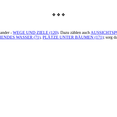
❖ ❖ ❖
nander -
WEGE UND ZIELE (120)
. Dazu zählen auch
AUSSICHTSP
ENDES WASSER (71)
,
PLÄTZE UNTER BÄUMEN (171)
; sorg d