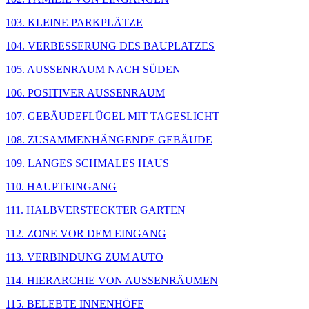
103. KLEINE PARKPLÄTZE
104. VERBESSERUNG DES BAUPLATZES
105. AUSSENRAUM NACH SÜDEN
106. POSITIVER AUSSENRAUM
107. GEBÄUDEFLÜGEL MIT TAGESLICHT
108. ZUSAMMENHÄNGENDE GEBÄUDE
109. LANGES SCHMALES HAUS
110. HAUPTEINGANG
111. HALBVERSTECKTER GARTEN
112. ZONE VOR DEM EINGANG
113. VERBINDUNG ZUM AUTO
114. HIERARCHIE VON AUSSENRÄUMEN
115. BELEBTE INNENHÖFE