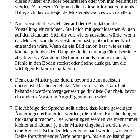
dieses Muster entweder beeinflussen oder von ihm beeinflusst
werden. Zu diesem Zeitpunkt dient diese Information nur als
Hilfe, sich das vorliegende Muster als Ganzes vorzustellen.
Nun versuch, dieses Muster auf dem Bauplatz in der
Vorstellung einzurichten. Stell dich mit geschlossenen Augen
auf den Bauplatz. Stell dir vor, wie es aussehen würde, wenn
das Muster,. wie du es verstanden hast, plötzlich über Nacht
entstanden wäre. Wenn du ein Bild davon hast, wie es sein
könnte, geh über den Bauplatz, indem du ungefähre Bereiche
abschreitest, Wände mit Schnüren und Karton markierst,
Pfähle in den Boden steckst oder Steine auslegst, um die
wichtigen Ecken zu markieren.
Denk das Muster ganz durch, bevor du zum nächsten
übergehst. Das bedeutet, das Muster muss als "Ganzheit"
behandelt werden; vergegenwärtige dir diese Ganzheit, bevor
ein anderes Muster in Angriff genommen wird.
Die Abfolge der Sprache stellt sicher, dass keine gewaltigen
Änderungen erforderlich werden, die frühere Entscheidungen
rückgängig machen. Die Änderungen werden vielmehr immer
kleiner und kleiner, je mehr Muster eingebaut werden, wie
eine Reihe fortschreiten Muster eingebaut werden, wie eine
Reihe fortschreitender Verfeinerungen, bis ein vollständiger