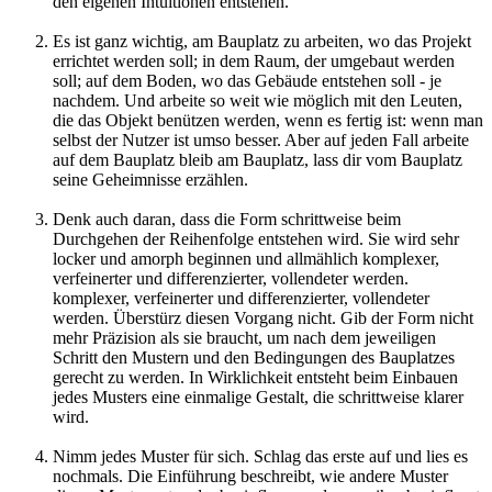
den eigenen Intuitionen entstehen.
Es ist ganz wichtig, am Bauplatz zu arbeiten, wo das Projekt
errichtet werden soll; in dem Raum, der umgebaut werden
soll; auf dem Boden, wo das Gebäude entstehen soll - je
nachdem. Und arbeite so weit wie möglich mit den Leuten,
die das Objekt benützen werden, wenn es fertig ist: wenn man
selbst der Nutzer ist umso besser. Aber auf jeden Fall arbeite
auf dem Bauplatz bleib am Bauplatz, lass dir vom Bauplatz
seine Geheimnisse erzählen.
Denk auch daran, dass die Form schrittweise beim
Durchgehen der Reihenfolge entstehen wird. Sie wird sehr
locker und amorph beginnen und allmählich komplexer,
verfeinerter und differenzierter, vollendeter werden.
komplexer, verfeinerter und differenzierter, vollendeter
werden. Überstürz diesen Vorgang nicht. Gib der Form nicht
mehr Präzision als sie braucht, um nach dem jeweiligen
Schritt den Mustern und den Bedingungen des Bauplatzes
gerecht zu werden. In Wirklichkeit entsteht beim Einbauen
jedes Musters eine einmalige Gestalt, die schrittweise klarer
wird.
Nimm jedes Muster für sich. Schlag das erste auf und lies es
nochmals. Die Einführung beschreibt, wie andere Muster