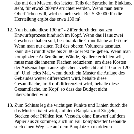
das mit den Mustern des letzten Teils der Sprache im Einklang
steht, für etwa$ 280/m² errichtet werden. Wenn man teure
Oberflächen will, wird es mehr sein. Bei $ 36.000 für die
Herstellung ergibt das etwa 130 m².
Nun behalte diese 130 m² - Ziffer durch den ganzen
Entwurfsprozess hindurch im Kopf. Wenn das Haus zwei
Geschosse haben soll, beschränk die Grundfläche auf 65 m².
Wenn man nur einen Teil des oberen Volumens ausnützt,
kann die Grundfläche bis zu 80 oder 90 m² gehen. Wenn man
komplizierte Außenräume, Wände, Spaliere errichten will,
muss man die inneren Flächen reduzieren, um diese Kosten
der Außenanlagen auszugleichen- vielleicht auf 110 oder 120
m². Und jedes Mal, wenn durch ein Muster die Anlage des
Gebäudes weiter differenziert wird, behalte diese
Gesamtfläche, im Kopf differenziert wird, behalte diese
Gesamtfläche, im Kopf, so dass das Budget nicht
überschritten wird.
Zum Schluss leg die wichtigen Punkte und Linien durch die
das Muster fixiert wird, auf dem Bauplatz mit Ziegeln,
Stecken oder Pfählen fest. Versuch, ohne Entwurf auf dem
Papier aus zukommen; auch im Fall komplizierter Gebäude
such einen Weg, sie auf dem Bauplatz zu markieren.